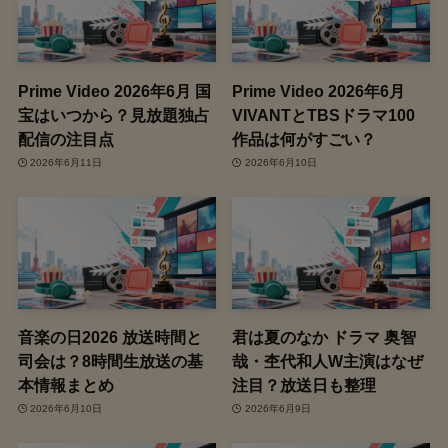
Prime Video 2026年6月 国
Prime Video 2026年6月
宝はいつから？見放題独占
VIVANTとTBSドラマ100
配信の注目点
作品は何がすごい？
2026年6月11日
2026年6月10日
音楽の日2026 放送時間と
君は夏のなか ドラマ 奥智
司会は？8時間生放送の基
哉・杢代和人W主演はなぜ
本情報まとめ
注目？放送日も整理
2026年6月10日
2026年6月9日