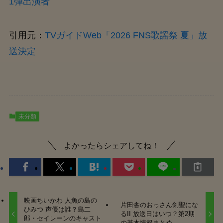
1弾出演者
引用元：
TVガイドWeb「2026 FNS歌謡祭 夏」放
送決定
未分類
よかったらシェアしてね！
映画ちいかわ 人魚の島の
片田舎のおっさん剣聖にな
ひみつ 声優は誰？島二
るII 放送日はいつ？第2期
郎・セイレーンのキャスト
の基本情報まとめ